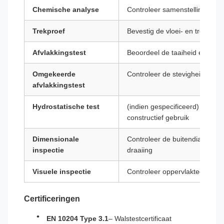
Chemische analyse
Controleer samenstelling per 
Trekproef
Bevestig de vloei- en treksterk
Afvlakkingstest
Beoordeel de taaiheid en laskwa
Omgekeerde
Controleer de stevigheid van d
afvlakkingstest
Hydrostatische test
(indien gespecificeerd) – door
constructief gebruik
Dimensionale
Controleer de buitendiameter,
inspectie
draaiing
Visuele inspectie
Controleer oppervlaktedefecten 
Certificeringen
EN 10204 Type 3.1
– Walstestcertificaat