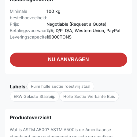
Minimale
100 kg
bestelhoeveelheid:
Prijs:
Negotiable (Request a Quote)
Betalingsvoorwaarden:
T/T, D/P, D/A, Western Union, PayPal
Leveringscapaciteit:
10000TONS
NU AANVRAGEN
Labels:
Ruim holle sectie roestvrij staal
ERW Gelaste Staalpijp
Holle Sectie Vierkante Buis
Productoverzicht
Wat is ASTM A500? ASTM A500is de Amerikaanse
standaard voorkoudgevormde gelaste en naadloze