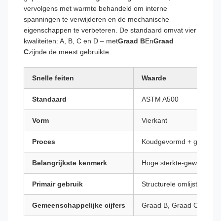
vervolgens met warmte behandeld om interne
spanningen te verwijderen en de mechanische
eigenschappen te verbeteren. De standaard omvat vier
kwaliteiten: A, B, C en D – met
Graad B
En
Graad
C
zijnde de meest gebruikte.
Snelle feiten
Waarde
Standaard
ASTM A500
Vorm
Vierkant
Proces
Koudgevormd + gelast +
Belangrijkste kenmerk
Hoge sterkte-gewichtsve
Primair gebruik
Structurele omlijsting, 
Gemeenschappelijke cijfers
Graad B, Graad C