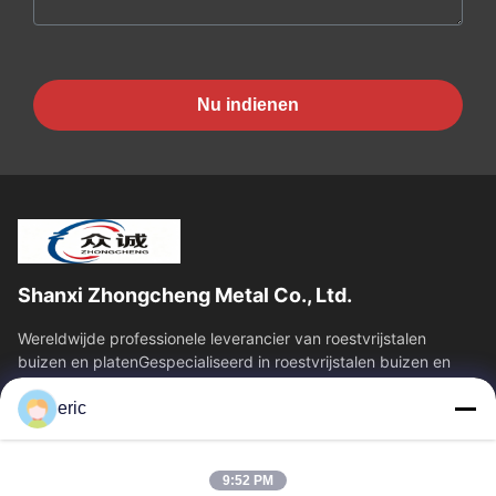
Nu indienen
Shanxi Zhongcheng Metal Co., Ltd.
Wereldwijde professionele leverancier van roestvrijstalen
buizen en platenGespecialiseerd in roestvrijstalen buizen en
platen, en biedt een...
eric
Snelkoppelingen
Thuis
Producten
9:52 PM
Over Ons
Fabrieksreis