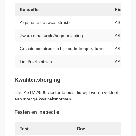
Behoefte
Kiezen
Algemene bouwconstructie
ASTM A500
Zware structurele/hoge belasting
ASTM A500
Gelaste constructies bij koude temperaturen
ASTM A500
Licht/niet-kritisch
ASTM A500
Kwaliteitsborging
Elke ASTM A500 vierkante buis die wij leveren voldoet
aan strenge kwaliteitsnormen.
Testen en inspectie
Test
Doel