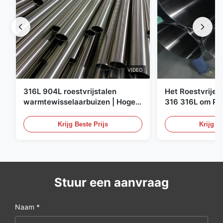
VIDEO
316L 904L roestvrijstalen
Het Roestvrije 
warmtewisselaarbuizen | Hoge
316 316L om Pij
corrosiebestendigheid
XXS Warmgewal
Staalbuizenstel
Krijg Beste Prijs
Krijg Be
Stuur een aanvraag
Naam *