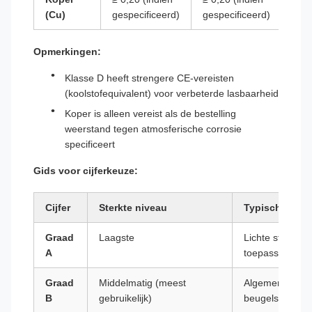
(Cu)
gespecificeerd)
gespecificeerd)
gesp
Opmerkingen:
Klasse D heeft strengere CE-vereisten
(koolstofequivalent) voor verbeterde lasbaarheid
Koper is alleen vereist als de bestelling
weerstand tegen atmosferische corrosie
specificeert
Gids voor cijferkeuze:
Cijfer
Sterkte niveau
Typisch gebru
Graad
Laagste
Lichte structure
A
toepassingen
Graad
Middelmatig (meest
Algemene struc
B
gebruikelijk)
beugels