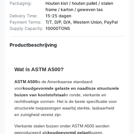
Packaging:
Houten kist / houten pallet / stalen
frame / karton / geweven tas
Delivery Time:
15-25 dagen
Payment Terms:
T/T, D/P, D/A, Western Union, PayPal
Supply Capacity:
10000TONS
Productbeschrijving
Wat is ASTM A500?
ASTM A500
is de Amerikaanse standaard
voor
koudgevormde gelaste en naadloze structurele
buizen van koolstofstaal
in ronde, vierkante en
rechthoekige vormen. Het is de beste specificatie voor
structurele toepassingen waarbij sterkte, lasbaarheid
en zuinigheid vereist zijn.
Vierkante stalen buizen onder ASTM A500 worden
geproduceerd als
koudgevormd gelast
buizen,