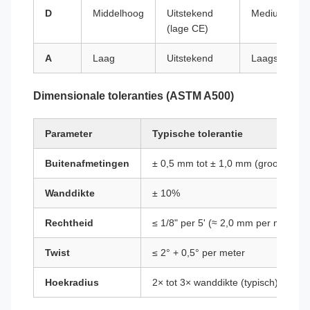
D
Middelhoog
Uitstekend
Medium
(lage CE)
A
Laag
Uitstekend
Laagste
Dimensionale toleranties (ASTM A500)
Parameter
Typische tolerantie
Buitenafmetingen
± 0,5 mm tot ± 1,0 mm (grootteafhan
Wanddikte
± 10%
Rechtheid
≤ 1/8" per 5' (≈ 2,0 mm per meter)
Twist
≤ 2° + 0,5° per meter
Hoekradius
2× tot 3× wanddikte (typisch)