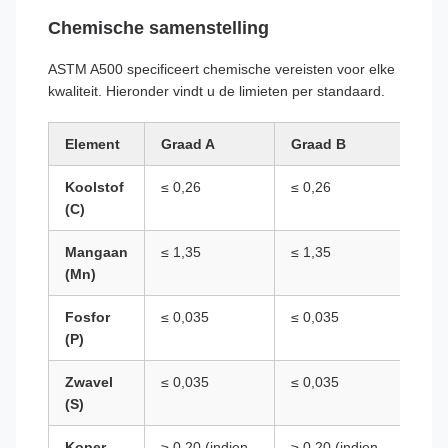
Chemische samenstelling
ASTM A500 specificeert chemische vereisten voor elke
kwaliteit. Hieronder vindt u de limieten per standaard.
Element
Graad A
Graad B
Gra
Koolstof
≤ 0,26
≤ 0,26
≤ 0,
(C)
Mangaan
≤ 1,35
≤ 1,35
≤ 1,
(Mn)
Fosfor
≤ 0,035
≤ 0,035
≤ 0
(P)
Zwavel
≤ 0,035
≤ 0,035
≤ 0
(S)
Koper
≥ 0,20 (indien
≥ 0,20 (indien
≥ 0,