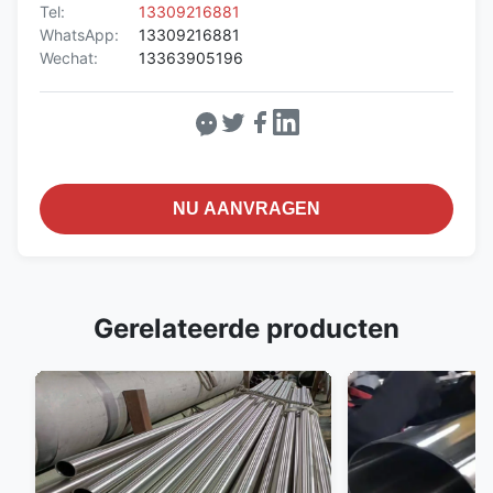
Tel:
13309216881
WhatsApp:
13309216881
Wechat:
13363905196
NU AANVRAGEN
Gerelateerde producten