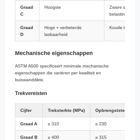
Graad
Hoogste
Zware structur
C
belasting
Graad
Hoge + verbeterde
Koude temperat
D
lasbaarheid
Mechanische eigenschappen
ASTM A500 specificeert minimale mechanische
eigenschappen die variëren per kwaliteit en
buiswanddikte.
Trekvereisten
Cijfer
Treksterkte (MPa)
Opbrengststerkte (M
Graad A
≥ 310
≥ 230
Graad B
≥ 400
≥ 315