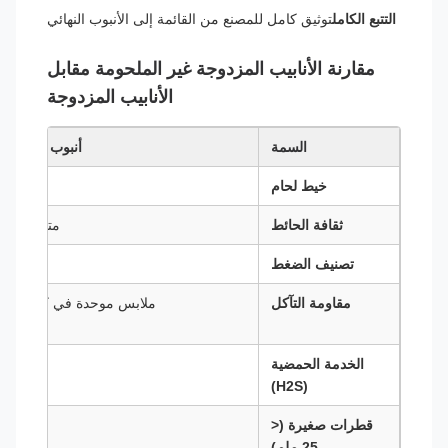
التتبع الكامل
توثيق كامل للمصنع من القائمة إلى الأنبوب النهائي
مقارنة الأنابيب المزدوجة غير الملحومة مقابل
الأنابيب المزدوجة
السمة
أنبوب بلا خيوط
خيط لحام
لا شيء
ثقافة الحائط
متسقة جداً
تصنيف الضغط
أعلى
مقاومة التآكل
ملابس موحدة في كل مكان
الخدمة الحمضية
المفضلة
(H2S)
قطرات صغيرة (<
نعم..
25 ملم)