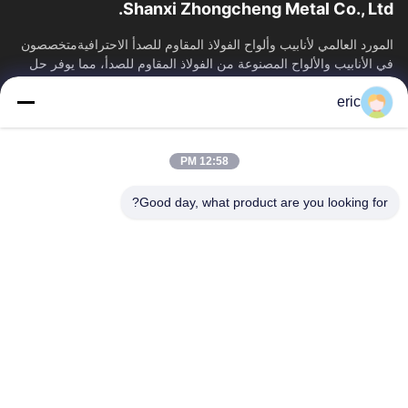
Shanxi Zhongcheng Metal Co., Ltd.
المورد العالمي لأنابيب وألواح الفولاذ المقاوم للصدأ الاحترافيةمتخصصون
في الأنابيب والألواح المصنوعة من الفولاذ المقاوم للصدأ، مما يوفر حل
توريد...
eric
روابط سريعة
منزل
المنتجات
12:58 PM
حول بنا
جولة في المعمل
ضبط الجودة
اتصل بنا
Good day, what product are you looking for?
أخبار
جميع القضايا
Blog
اتصل بنا
Yin-86-13309215766
8613309215766
zhongcheng@metalsstainlesssteel.com