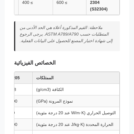
≥ 25
≥ 400
≥ 600
2304
(S32304)
ملاحظة: القيم المذكورة أعلاه هي الحد الأدنى من
المتطلبات حسب ASTM A789/A790. يرجى الرجوع
إلى شهادة اختبار المصنع للحصول على البيانات الفعلية.
الخصائص الفيزيائية
الممتلكات
2205
الكثافة (g/cm3)
7.8
نموذج المرونة (GPa)
200
التوصيل الحراري (W/m·K عند 20 درجة مئوية)
19
الحرارة المحددة (J/kg·K عند 20 درجة مئوية)
500