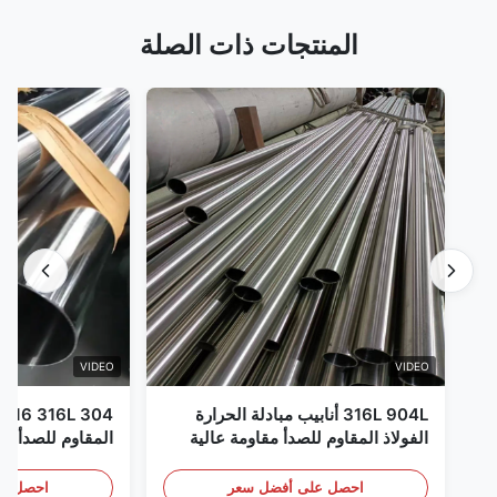
المنتجات ذات الصلة
VIDEO
VIDEO
316L 904L أنابيب مبادلة الحرارة
الفولاذ المقاوم للصدأ مقاومة عالية
للتآكل
إلى XXS ال
المدرفلة على ال
احصل على أفضل سعر
احصل عل