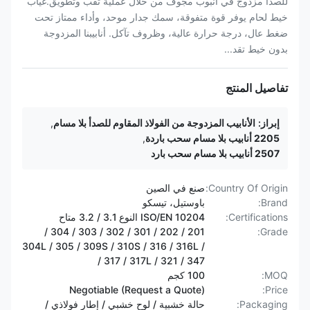
للصدأ مزدوج في أنبوب مجوف من خلال عملية ثقب وتطويق.غياب
خيط لحام يوفر قوة متفوقة، سمك جدار موحد، وأداء ممتاز تحت
ضغط عال، درجة حرارة عالية، وظروف تآكل. أنابيبنا المزدوجة
بدون خيط تقد...
تفاصيل المنتج
إبراز:
الأنابيب المزدوجة من الفولاذ المقاوم للصدأ بلا مسام
,
2205 أنابيب بلا مسام سحب باردة
,
2507 أنابيب بلا مسام سحب بارد
Country Of Origin:
صنع في الصين
Brand:
باوستيل، تيسكو
Certifications:
ISO/EN 10204 النوع 3.1 / 3.2 متاح
201 / 202 / 301 / 302 / 303 / 304 /
Grade:
304L / 305 / 309S / 310S / 316 / 316L /
317 / 317L / 321 / 347 /
MOQ:
100 كجم
Negotiable (Request a Quote)
Price:
Packaging:
حالة خشبية / لوح خشبي / إطار فولاذي /