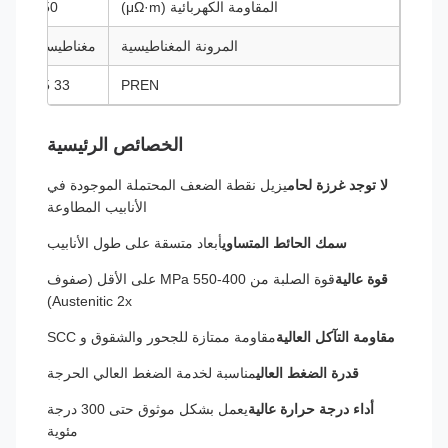
المقاومة الكهربائية (μΩ·m)
850
المرونة المغناطيسية
مغناطيسية
مغ
33 35
PREN
الخصائص الرئيسية
لا توجد غرزة لحام
يزيل نقطة الضعف المحتملة الموجودة في
الأنابيب المطاوعة
سمك الحائط المتساوي
أبعاد متسقة على طول الأنابيب
قوة عالية
قوة الصلبة من 400-550 MPa على الأقل (صفوف
Austenitic 2x)
مقاومة التآكل العالية
مقاومة ممتازة للجحور والشقوق و SCC
قدرة الضغط العالي
مناسبة لخدمة الضغط العالي الحرجة
أداء درجة حرارة عالية
يعمل بشكل موثوق حتى 300 درجة
مئوية