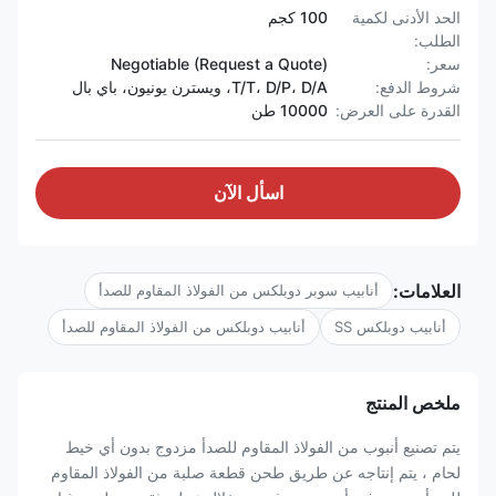
الحد الأدنى لكمية
100 كجم
الطلب:
سعر:
Negotiable (Request a Quote)
شروط الدفع:
T/T، D/P، D/A، ويسترن يونيون، باي بال
القدرة على العرض:
10000 طن
اسأل الآن
العلامات:
أنابيب سوبر دوبلكس من الفولاذ المقاوم للصدأ
أنابيب دوبلكس SS
أنابيب دوبلكس من الفولاذ المقاوم للصدأ
ملخص المنتج
يتم تصنيع أنبوب من الفولاذ المقاوم للصدأ مزدوج بدون أي خيط
لحام ، يتم إنتاجه عن طريق طحن قطعة صلبة من الفولاذ المقاوم