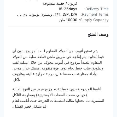
كرتون / حقيبة منسوجة
15-25days
Delivery Time:
Payment Terms:
T/T، D/P، D/A، ويسترن يونيون، باي بال
Supply Capacity:
10000 طن
وصف المنتج
يتم تصنيع أنبوب من الفولاذ المقاوم للصدأ مزدوج بدون أي
خيط لحام ، يتم إنتاجه عن طريق طحن قطعة صلبة من الفولاذ
المقاوم للصدأ مزدوج في أنبوب مجوف من خلال عملية ثقب
وتطويق.غياب خيط لحام يوفر قوة متفوقة، سمك جدار موحد،
وأداء ممتاز تحت ضغط عال، درجة حرارة عالية، وظروف
تآكل.
أنابيبنا المزدوجة بدون خيط تقدم مزيج فريد من القوة العالية
(حوالي ضعف الصفات الأوستنيتية) ومقاومة التآكل
المتميزة،مما يجعلها مثالية للتطبيقات الحرجة حيث أنابيب لحام
قد تشكل خطر الفشل.