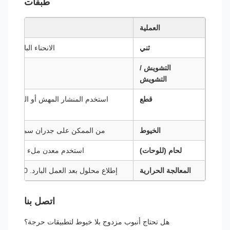
طبقات
العملية
ثني
الانحناء البارد مع نصف قطر 3x ال
التشويش /
التشويش
قطع
استخدم المنشار المهش أو المنشار الب
الخيوط
من الممكن على جدران سميكة استخ
لحام (للوحات)
استخدم معدن ملء متطابق (2209 لـ 2205 و 2509 لـ 2507).
المعالجة الحرارية
إطلاع محلول بعد العمل البارد. 1040-1120 درجة مئوية تليها إطفاء بالماء.
اتصل بنا
هل تحتاج أنبوب مزدوج بلا خيوط لتطبيقات حرجة؟