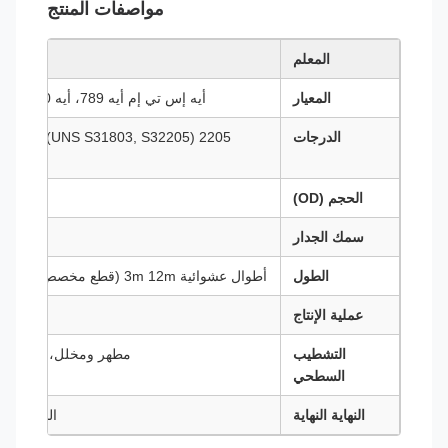
مواصفات المنتج
المعلم
المعيار
أيه إس تي إم أيه 789، أيه 790، أيه 269، إين 10216-5، أيزو 13628
الدرجات
760), 2304
الحجم (OD)
سمك الجدار
الطول
أطوال عشوائية 3m 12m (قطع مخصص متاح ، أطوال لفائف للقطرات الصغيرة)
عملية الإنتاج
غير مسدس
التشطيب
مطهر ومخلل، مطهر لامع (BA) ، مطهر، مطهر ميك
السطحي
النهاية النهاية
النهايات ال