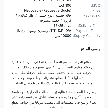
317 / 317L / 321 / 347 /
MOQ:
100 كجم
Negotiable (Request a Quote)
Price:
Packaging:
حالة خشبية / لوح خشبي / إطار فولاذي /
كرتون / حقيبة منسوجة
15-25days
Delivery Time:
Payment Terms:
T/T، D/P، D/A، ويسترن يونيون، باي بال
Supply Capacity:
10000 طن
وصف المنتج
صفائح الفولاذ المقاوم للصدأ المدرفلة على البارد 420 عبارة
عن فولاذ مقاوم للصدأ عالي الكربون مصنوع من خلال عمليات
الدرفلة على البارد الدقيقة. تضفي عملية الدرفلة على البارد
تشطيبًا فائقًا للسطح، وتفاوتات أبعاد ضيقة، وخصائص
ميكانيكية محسنة مقارنةً بالمعادلات المدرفلة على الساخن.
يقدم هذا الصف صلابة عالية (بعد المعالجة الحرارية)، ومقاومة
جيدة للتآكل، ومقاومة متوسطة للتآكل. يتم استخدامه على
نطاق واسع في التطبيقات التي تتطلب مزيجًا من حواف القطع
الحادة والمتانة والسطح الأملس والمشرق.