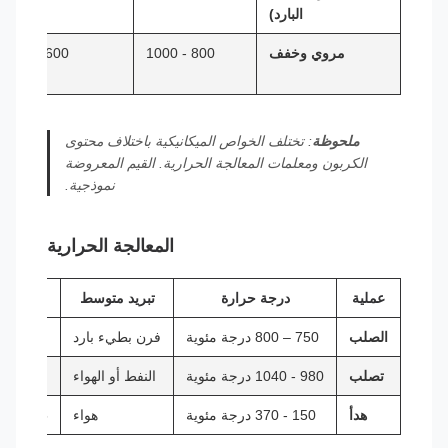
البارد)
مروي وخفف
800 - 1000
600 – 800
ملحوظة
: تختلف الخواص الميكانيكية باختلاف محتوى
الكربون ومعلمات المعالجة الحرارية. القيم المعروضة
نموذجية.
المعالجة الحرارية
عملية
درجة حرارة
تبريد متوسط
ال
الصلب
750 – 800 درجة مئوية
فرن بطيء بارد
تصلب
980 - 1040 درجة مئوية
النفط أو الهواء
هدأ
150 - 370 درجة مئوية
هواء
HRC 50 - 55 (قاب