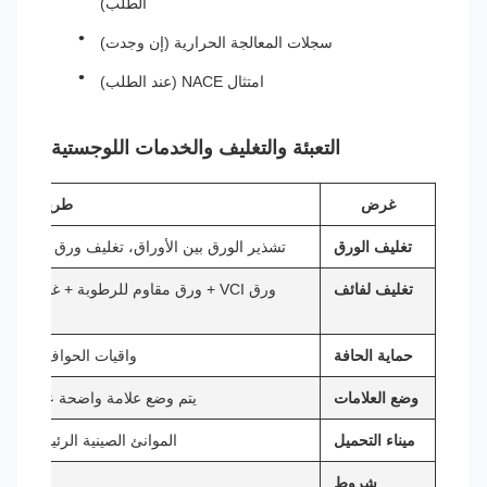
الطلب)
سجلات المعالجة الحرارية (إن وجدت)
امتثال NACE (عند الطلب)
التعبئة والتغليف والخدمات اللوجستية
غرض
طريقة
تغليف الورق
تشذير الورق بين الأوراق، تغليف ورق مقاوم ل
تغليف لفائف
ورق VCI + ورق مقاوم للرطوبة + غلاف خ
حماية الحافة
واقيات الحواف من الور
وضع العلامات
يتم وضع علامة واضحة على الدرجة
ميناء التحميل
الموانئ الصينية الرئيسية (شان
شروط
، CFR، CIF