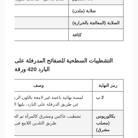
صلابة (ملدن)
الصلابة (المعالجة بالحرارة)
كثافة
التشطيبات السطحية للصفائح المدرفلة على
البارد 420 ورقة
رمز النهاية
وصف
2 ب
لمسة نهائية ناعمة غير لامعة باللون الرمادي يتم إ
عن طريق الدرفلة على البارد، يليها التلدين وا
بكالوريوس
تشطيب عاكس ومشرق كالمرآة تم الحصول عل
(مصلب
طريق التلدين اللامع في جو متح
مشرق)