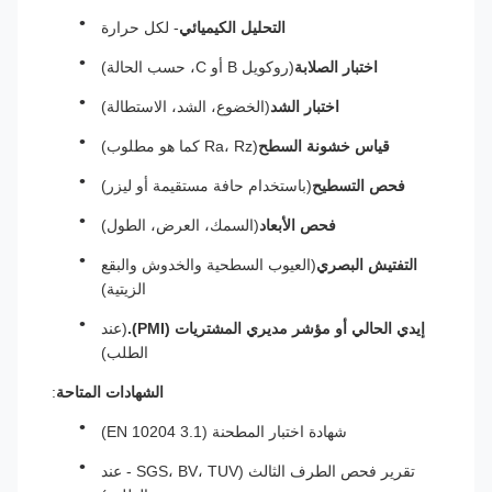
التحليل الكيميائي
- لكل حرارة
اختبار الصلابة
(روكويل B أو C، حسب الحالة)
اختبار الشد
(الخضوع، الشد، الاستطالة)
قياس خشونة السطح
(Ra، Rz كما هو مطلوب)
فحص التسطيح
(باستخدام حافة مستقيمة أو ليزر)
فحص الأبعاد
(السمك، العرض، الطول)
التفتيش البصري
(العيوب السطحية والخدوش والبقع
الزيتية)
إيدي الحالي أو مؤشر مديري المشتريات (PMI).
(عند
الطلب)
الشهادات المتاحة
:
شهادة اختبار المطحنة (EN 10204 3.1)
تقرير فحص الطرف الثالث (SGS، BV، TUV - عند