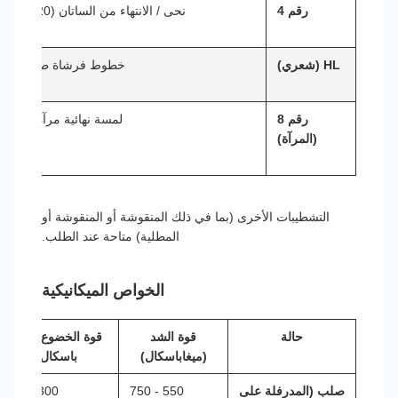
رقم 4
نحى / الانتهاء من الساتان (120-320 حصى)
HL (شعري)
خطوط فرشاة طويلة وم
رقم 8
لمسة نهائية مرآة عاكسة 
(المرآة)
التشطيبات الأخرى (بما في ذلك المنقوشة أو المنقوشة أو
المطلية) متاحة عند الطلب.
الخواص الميكانيكية
حالة
قوة الشد
قوة الخضوع (ميجا
(ميغاباسكال)
باسكال)
صلب (المدرفلة على
550 - 750
300 - 450