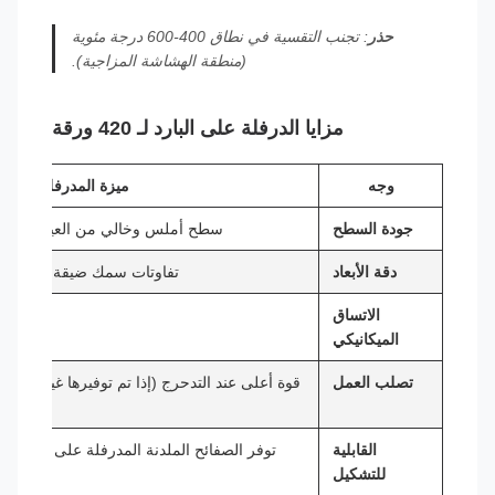
حذر
: تجنب التقسية في نطاق 400-600 درجة مئوية
(منطقة الهشاشة المزاجية).
مزايا الدرفلة على البارد لـ 420 ورقة
وجه
ميزة المدرفلة على ال
جودة السطح
سطح أملس وخالي من العيوب ومثالي
دقة الأبعاد
تفاوتات سمك ضيقة (±0.03 مم)، مناسبة للختم بكميات كبيرة
الاتساق
صلاب
الميكانيكي
تصلب العمل
قوة أعلى عند التدحرج (إذا تم توفيرها غير ملدن
القابلية
توفر الصفائح الملدنة المدرفلة على البارد ق
للتشكيل