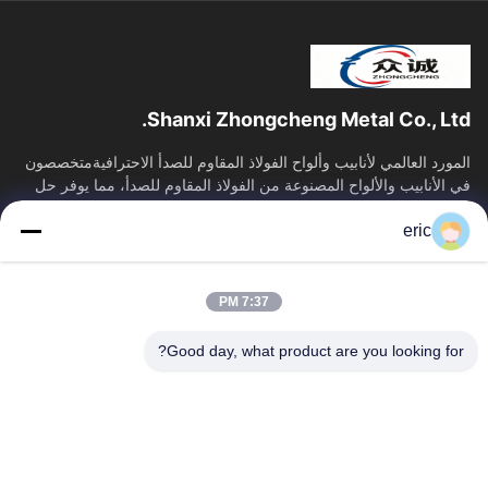
Shanxi Zhongcheng Metal Co., Ltd.
المورد العالمي لأنابيب وألواح الفولاذ المقاوم للصدأ الاحترافيةمتخصصون
في الأنابيب والألواح المصنوعة من الفولاذ المقاوم للصدأ، مما يوفر حل
توريد...
eric
روابط سريعة
منزل
المنتجات
7:37 PM
حول بنا
جولة في المعمل
ضبط الجودة
اتصل بنا
Good day, what product are you looking for?
أخبار
جميع القضايا
Blog
اتصل بنا
Yin-86-13309215766