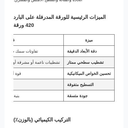
الميزات الرئيسية للورقة المدرفلة على البارد
420 ورقة
ميزة
فائدة
دقة الأبعاد الدقيقة
تفاوتات سمك ضيقة (±0.03 مم إلى ±0.05 مم)
تشطيب سطحي ممتاز
تشطيبات ناعمة أو مشرقة أو غير لامعة (BA، No.4، HL
تحسين الخواص الميكانيكية
قوة أعلى وت
التسطيح متفوقة
مناسبة 
جودة متسقة
بنية مجهرية
التركيب الكيميائي (بالوزن٪)