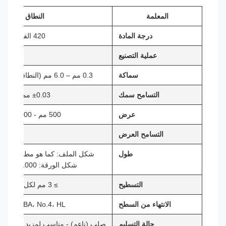
المعلمة
النطاق / التفاص
درجة المادة
420 الفولاذ المقاوم للصدأ (المرتنسيتي)
عملية التصنيع
الم
سماكة
0.3 مم – 6.0 مم (النطاق النموذجي المدلفن على البارد)
التسامح سمك
±0.03 مم إلى ±0.05 مم (حسب السُمك)
عرض
500 مم - 1500 مم (حافة الشق أو المطحنة)
التسامح العرض
طول
شكل الملف: كما هو مطلوب (ملفات عادة 0
شكل الورقة: 1000-4000 مم (قطع حسب الطول)
التسطيح
≥ 3 مم لكل متر (أو على النحو المتفق عليه)
الانتهاء من السطح
2B، BA، No.4، HL، مرآة (رقم 8)، أو مخصص
حالة التسليم
صلب (ناعم) - مناسب لمزيد من التشك