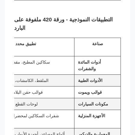
التطبيقات النموذجية - ورقة 420 ملفوفة على
البارد
صناعة
تطبيق محدد
أدوات المائدة
سكاكين المطبخ، مقص، شفرا
والشفرات
الأدوات الطبية
الملقط، الكامشات، أدوات ط
قوالب ويموت
قوالب حقن البلاستيك، ق
مكونات السيارات
لوحات القطع وأجهزة ن
الأجهزة المنزلية
شفرات السكاكين لمحضرات الطعا
المعمارية والديكور
ألواح المصاعد، أجهزة الأبواب، الزخرف