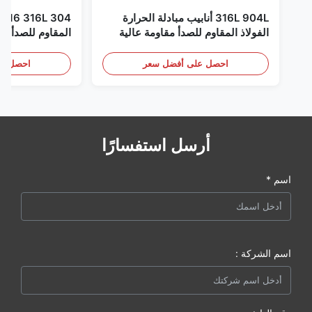
316L 904L أنابيب مبادلة الحرارة
الفولاذ المقاوم للصدأ مقاومة عالية
للتآكل
إلى XXS ال
المدرفلة على ال
احصل على أفضل سعر
احصل عل
أرسل استفسارًا
اسم *
اسم الشركة :