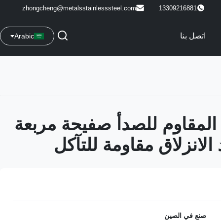
zhongcheng@metalsstainlesssteel.com
13309216881
اتصل بنا
Arabic
لاذ المقاوم للصدأ صفيحة مربعة
الانزلاق مقاومة للتآكل
صنع في الصين