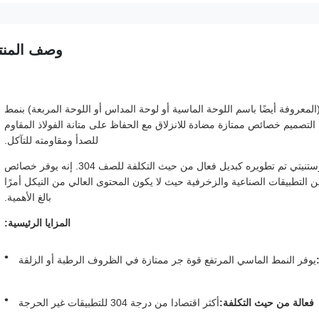
وصف المنت
ميز اللوحة المربعة المصنوعة من الفولاذ المقاوم للصدأ 201 (المعروفة أيضًا باسم اللوحة الماسية أو لوحة المداس أو اللوحة المربعة) بنمط
صميم خصائص ممتازة مضادة للانزلاق مع الحفاظ على متانة الفولاذ المقاوم
للصدأ ومقاومته للتآكل.
الدرجة 201 عبارة عن فولاذ مقاوم للصدأ من الكروم والمنغنيز الأوستنيتي تم تطويره كبديل فعال من حيث التكلفة للصف 304. إنه يوفر خصائص
 التطبيقات الصناعية والزخرفية حيث لا يكون المحتوى العالي من النيكل أمرًا
بالغ الأهمية.
المزايا الرئيسية:
يوفر النمط الماسي المرتفع قوة جر ممتازة في الظروف الرطبة أو الزلقة
فعالة من حيث التكلفة:
أكثر اقتصادا من درجة 304 للتطبيقات غير الحرجة