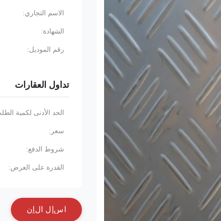
الاسم التجاري:
الشهادة:
رقم الموديل:
تداول العقارات
الحد الأدنى لكمية الطل
سعر:
شروط الدفع:
القدرة على العرض:
ا
س
أ
ل
ا
ل
آ
ن