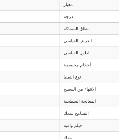
معيار
درجة
نطاق السماكة
العرض القياسي
الطول القياسي
أحجام مخصصة
نوع النمط
الانتهاء من السطح
المعالجة السطحية
التسامح سمك
فيلم واقية
موك