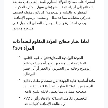
استيراد على صفائح الفولاذ المقاوم للصدأ الخام، فإن معالجة
الصفائح إلى أجزاء تامة الصنع (على سبيل المثال، المكونات
المقطوعة والمثنية والملحومة) قد تكون مؤهلة لتصنيف
جمركي مختلف، مما قد يقلل أو يتجنب الرسوم الإضافية.
يرجى استشارة وسيط الجمارك المحلي للحصول على
مشورة محددة.
لماذا تختار صفائح الفولاذ المقاوم للصدأ ذات
المرآة 304؟
الجودة البولندية الممتازة:
تنتج خطوط التلميع
المتقدمة لدينا لمسة نهائية مرآة متسقة وعالية
الوضوح وخالية من الخدوش أو الحفر أو آثار قشر
البرتقال.
مادة أساسية عالية الجودة:
نحن نستخدم ملفات عالية
الجودة من الفولاذ المقاوم للصدأ 304 ذات خصائص
سطحية ممتازة، مما يضمن قابلية تلميع فائقة.
التخصيص الكامل:
السماكة والأبعاد وألوان PVD
والمعالجة الإضافية كلها متاحة.