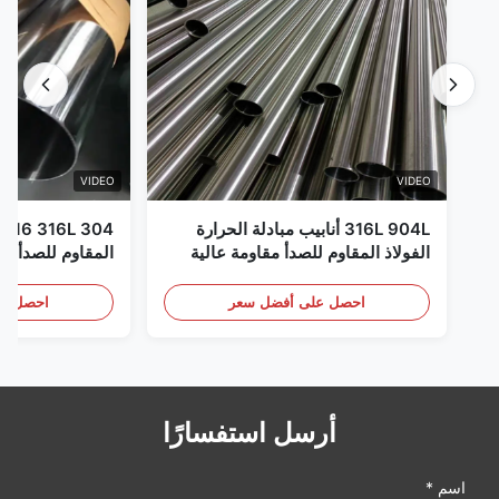
VIDEO
VIDEO
316L 904L أنابيب مبادلة الحرارة
الفولاذ المقاوم للصدأ مقاومة عالية
للتآكل
إلى XXS ال
المدرفلة على ال
احصل على أفضل سعر
احصل عل
أرسل استفسارًا
اسم *