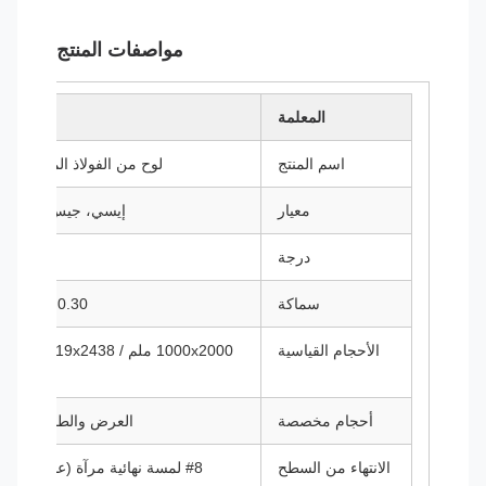
مواصفات المنتج
المعلمة
اسم المنتج
لوح من الفولاذ المقاوم للصدأ 304 - تشطيب مرآة
معيار
إيسي، جيس، جيجابايت، أستم 40
درجة
سماكة
0.30 ملم – 3.00 ملم (متوفر حسب الطلب)
الأحجام القياسية
أحجام مخصصة
العرض والطول والسم
الانتهاء من السطح
#8 لمسة نهائية مرآة (عاكسة للغاية، وضوح يشبه الزجاج تقريبًا)