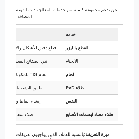
نحن ندعم مجموعة كاملة من خدمات المعالجة ذات القيمة
المضافة:
خدمة
القطع بالليزر
قطع دقيق للأشكال والأحجام ا
الانحناء
ثني الصفائح المعدنية بزواي
لحام
لحام TIG للمكونات النهائية المرآة
طلاء PVD
تطبيق التشطيبات اللونية 
النقش
إنشاء أنماط وتصاميم
طلاء مضاد لبصمات الأصابع
طلاء شفاف لتقليل 
ميزة التعريفة:
بالنسبة للعملاء الذين يواجهون تعريفات