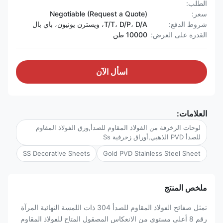
الطلب:
سعر:
Negotiable (Request a Quote)
شروط الدفع:
T/T، D/P، D/A، ويسترن يونيون، باي بال
القدرة على العرض:
10000 طن
اسأل الآن
العلامات:
لوحات الزخرفة من الفولاذ المقاوم للصدأ,ورق الفولاذ المقاوم
للصدأ PVD الذهبي,أوراق زخرفية Ss
SS Decorative Sheets
Gold PVD Stainless Steel Sheet
ملخص المنتج
تمثل صفائح الفولاذ المقاوم للصدأ 304 ذات اللمسة النهائية المرآة
رقم 8 أعلى مستوى من الانعكاس المصقول المتاح للفولاذ المقاوم