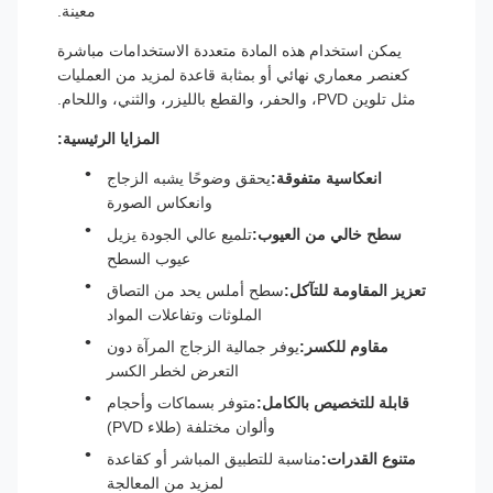
معينة.
يمكن استخدام هذه المادة متعددة الاستخدامات مباشرة
كعنصر معماري نهائي أو بمثابة قاعدة لمزيد من العمليات
مثل تلوين PVD، والحفر، والقطع بالليزر، والثني، واللحام.
المزايا الرئيسية:
انعكاسية متفوقة:
يحقق وضوحًا يشبه الزجاج
وانعكاس الصورة
سطح خالي من العيوب:
تلميع عالي الجودة يزيل
عيوب السطح
تعزيز المقاومة للتآكل:
سطح أملس يحد من التصاق
الملوثات وتفاعلات المواد
مقاوم للكسر:
يوفر جمالية الزجاج المرآة دون
التعرض لخطر الكسر
قابلة للتخصيص بالكامل:
متوفر بسماكات وأحجام
وألوان مختلفة (طلاء PVD)
متنوع القدرات:
مناسبة للتطبيق المباشر أو كقاعدة
لمزيد من المعالجة