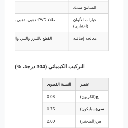
التسامح سمك
±0.01 – 0.02 مم (أو حسب الحاجة)
خيارات الألوان
طلاء PVD: ذهبي، ذهبي وردي، 
(اختياري)
معالجة إضافية
التركيب الكيميائي (304 درجة، %)
عنصر
النسبة القصوى
ج
(الكربون)
0.08
سي
(سيليكون)
0.75
من
(المنجنيز)
2.00