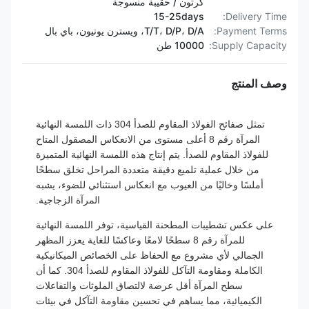
كرتون / حقيبة منسوجة
15-25days
Delivery Time:
Payment Terms:
T/T، D/P، D/A، ويسترن يونيون، باي بال
Supply Capacity:
10000 طن
وصف المنتج
تمثل صفائح الفولاذ المقاوم للصدأ 304 ذات اللمسة النهائية
المرآة رقم 8 أعلى مستوى من الانعكاس المصقول المتاح
للفولاذ المقاوم للصدأ. يتم إنتاج هذه اللمسة النهائية المتميزة
من خلال عملية تلميع دقيقة متعددة المراحل تخلق سطحًا
أملسًا وخاليًا من العيوب مع انعكاس استثنائي للضوء، يشبه
المرآة الزجاجية.
على عكس تشطيبات المطحنة القياسية، توفر اللمسة النهائية
للمرآة رقم 8 سطحًا لامعًا وعاكسًا للغاية يعزز المظهر
الجمالي لأي مشروع مع الحفاظ على الخصائص الميكانيكية
الكاملة ومقاومة التآكل للفولاذ المقاوم للصدأ 304. كما أن
سطح المرآة أقل عرضة لالتصاق الملوثات والتفاعلات
الكيميائية، مما يساهم في تحسين مقاومة التآكل في بيئات