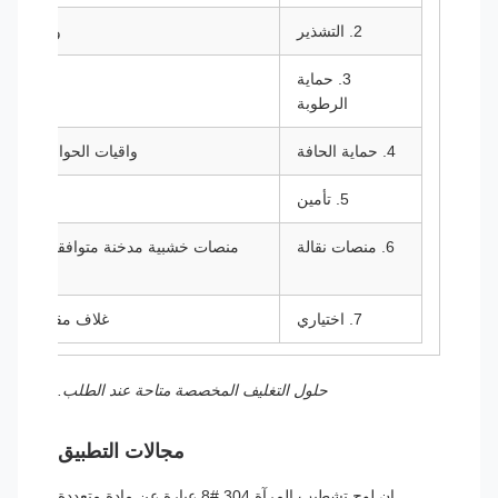
2. التشذير
ورق كرافت
3. حماية
الرطوبة
4. حماية الحافة
واقيات الحواف من ال
5. تأمين
الر
6. منصات نقالة
7. اختياري
غلاف مقاوم للماء
حلول التغليف المخصصة متاحة عند الطلب.
مجالات التطبيق
إن لوح تشطيب المرآة 304 #8 عبارة عن مادة متعددة