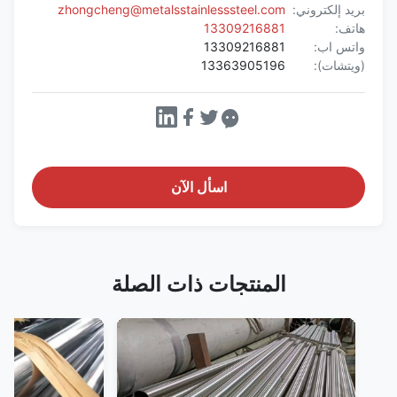
بريد إلكتروني:
zhongcheng@metalsstainlesssteel.com
هاتف:
13309216881
واتس اب:
13309216881
(ويتشات):
13363905196
اسأل الآن
المنتجات ذات الصلة