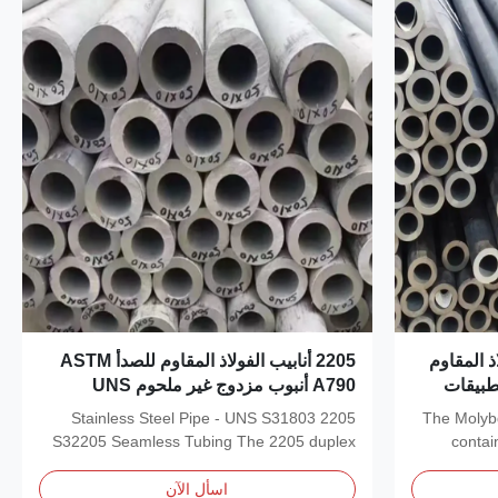
ذ المقاوم
2205 أنابيب الفولاذ المقاوم للصدأ ASTM
تطبيقات
A790 أنبوب مزدوج غير ملحوم UNS
S31803 / S32205 للمواد الكيميائية البحرية
2205 Stainless Steel Pipe - UNS S31803
The Molybd
S32205 Seamless Tubing The 2205 duplex
contai
stainless steel...
اسأل الآن