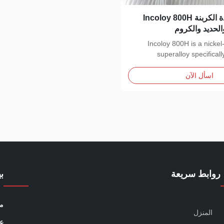
مقاومة الأكسدة الكربنة Incoloy 800H
الحديد والكروم
Incoloy 800H is a nicke
superalloy specifical
اسأل الآن
روابط سريعة
ب
مو
المنزل
عن