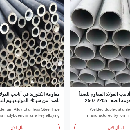
ASTM A79 أنابيب الفولاذ المقاوم للصدأ
مقاومة الكلوريد في أنابيب الفولا
المزدوجة الملحومة الصف 2205 2507
للصدأ من سبائك الموليبدينوم لل
الكيميائية البحرية
enum Alloy Stainless Steel Pipe
Welded duplex stainles
ns molybdenum as a key alloying
manufactured by forming
element, which...
d
اسأل الآن
اسأل الآن