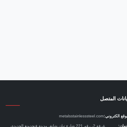
يانات المتصل
قع الكتروني:
metalsstainlesssteel.com
وان:
غرفة 2، رقم 221 شارع تيان شانغ، مدينة فنجدونغ الجديدة،