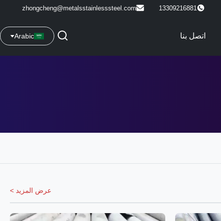
zhongcheng@metalsstainlesssteel.com
13309216881
اتصل بنا
Arabic
عرض المزيد >