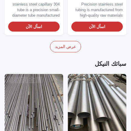
دأ OD / ID ± 0.02mm
ASTM A269 أنابيب الفولاذ
304 stainless steel capillary
Precision stainless stee
المقاوم للصدأ
tube is a precision small-
tubing is manufactured fro
diameter tube manufactured
high-quality raw material
through cold...
using advanced..
اسأل الآن
اسأل الآن
عرض المزيد
ائك النيكل