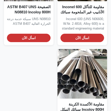
مقاومة للتآكل Inconel 600
الصفيحة ASTM B407 UNS
لأنابيب غير الملحومة سبائك
N08810 Incoloy 800H
لنيكل والكروم ذات درجة
الصفيحة الخدمة عالية درجة
Inconel 600 (UNS N06600
UNS N08810 سبيكة خدمة درجة
لحرارة العالية
الحرارة
W.Nr. 2.4816, Alloy 600) is 
الحرارة العالية ASTM B407
standard engineering materia
that has..
اسأل الآن
اسأل الآن
قاومة الأكسدة الكربنة
Incoloy 800H سبائك النيكل