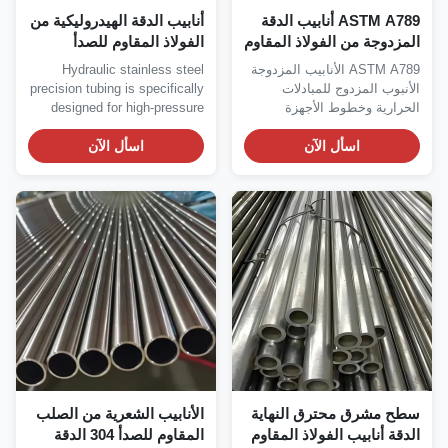
ASTM A789 أنابيب الدقة
أنابيب الدقة الهيدروليكية من
لمزدوجة من الفولاذ المقاوم
الفولاذ المقاوم للصدأ
لصدأ لخطوط أجهزة
مقاومة للتآكل
ASTM A789 الأنابيب المزدوجة
Hydraulic stainless steel
لمبادلات الحرارية
لأنبوب المزدوج للمبادلات
precision tubing is specifically
لحرارية وخطوط الأجهزة
designed for high-pressure
fluid power...
اسأل الآن
اسأل الآن
طح مشرق محترق النهاية
الأنابيب الشعرية من الصلب
لدقة أنابيب الفولاذ المقاوم
المقاوم للصدأ 304 الدقة