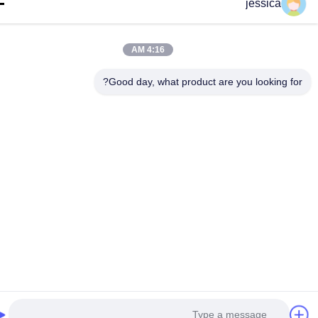
jessica
Yin-86-13309215766
8613309215766
4:16 AM
zhongcheng@metalsstainlesssteel.com
Good day, what product are you looking fo
حقوق الطبع والنشر © 2026-2026 Shanxi Zhongcheng Metal Co., Ltd.. جميع
الحقوق محفوظة