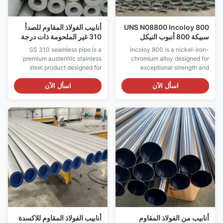
UNS N08800 Incoloy 800
أنابيب الفولاذ المقاوم للصدأ
سبيكة 800 أنبوب النيكل
310 غير الملحومة ذات درجة
سبيكة الحديد الكرومية حسب
الحرارة العالية لتطبيقات
SS 310 seamless pipe is a
Incoloy 800 is a nickel-iron-
الطلب
المعالجة الحرارية للفرن
premium austenitic stainless
chromium alloy designed for
steel product designed for
exceptional strength and
extreme high-temperature
metallurgical stability under
service where weld seams
prolonged high-temperature
اسأل الآن
اسأل الآن
cannot be tolerated. The
service. With a nominal
seamless manufacturing
composition of 30-35% nickel
process ensures uniform wall
and 19-23% chromium, this
thickness, consistent
austenitic alloy maintains its
mechanical properties, and a
microstructure even after
complete absence of a
extended exposure to ...
longitudinal weld ...
أنابيب من الفولاذ المقاوم
أنابيب الفولاذ المقاوم للاكسدة