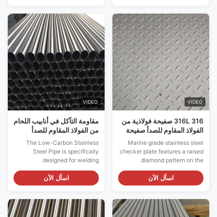
aggressive environments. The
"TP" designation indicates that
the pipe meets the
requirements of ASTM A312,
the standard specification for
seamless, welded, and ...
VIDEO
VIDEO
316 316L صفيحة فولاذية من
مقاومة التآكل في أنابيب اللحام
الفولاذ المقاوم للصدأ صفيحة
من الفولاذ المقاوم للصدأ
فولاذية من الفولاذ المقاوم
منخفض الكربون 304L 316L
The Low-Carbon Stainless
Marine grade stainless steel
للنزلق
317L 321L
Steel Pipe is specifically
checker plate features a raised
designed for welding
diamond pattern on the
applications where resistance
surface. This design provides
to intergranular corrosion is
excellent slip resistance and
اسأل الآن
اسأل الآن
critical. With a maximum
wear resistance in wet and
carbon content of 0.03%
harsh environments. Our
(compared to 0.08% in
marine grade checker plates
standard grades), this pipe
are manufactured from Grade