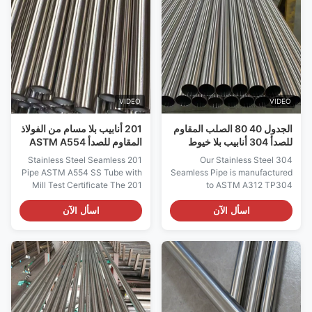
minimizes the formation of
316 and 316L stainless steel,
chromium carbides during
which contain ...
welding, ...
VIDEO
VIDEO
الجدول 40 80 الصلب المقاوم
201 أنابيب بلا مسام من الفولاذ
للصدأ 304 أنابيب بلا خيوط
المقاوم للصدأ ASTM A554
ASTM A312 TP304
SS أنابيب بلا مسام مع معدل
201 Stainless Steel Seamless
Our Stainless Steel 304
تصلب عال
Pipe ASTM A554 SS Tube with
Seamless Pipe is manufactured
Mill Test Certificate The 201
to ASTM A312 TP304
Stainless Steel Seamless Pipe
standards, offering exceptional
is an austenitic chromium-
corrosion resistance, high-
اسأل الآن
اسأل الآن
nickel-manganese alloy that
temperature strength, and
provides an economical
dimensional precision.
solution for moderately
Produced by extruding solid
corrosive environments.
billet without any weld seam,
Compared to standard carbon
this seamless stainless steel
steel, it delivers superior ...
pipe is the preferred choice ...