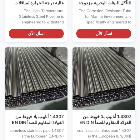
للتآكل للبيئات البحرية مزدوجة
عالية درجة الحرارة لمناقلات
2205 2507
الحرارة
The High-Temperature
The Corrosion-Resistant Tube
Stainless Steel Pipeline is
for Marine Environments is
engineered to withstand
specifically engineered to
extreme thermal conditions
withstand the highly
while maintaining mechanical
aggressive conditions found in
اسأل الآن
اسأل الآن
strength, oxidation resistance,
seawater, brackish water, and
and structural integrity.
coastal atmospheric
Manufactured from specialized
applications. Manufactured
austenitic stainless steel
from molybdenum-bearing
grades, this seamless pipeline
austenitic stainless steel or
is designed for ...
duplex grades, this tube offers
...
1.4307 أنابيب بلا خيوط من
1.4307 أنابيب بلا خيوط من
الفولاذ المقاوم للصدأ EN DIN
الفولاذ المقاوم للصدأ EN DIN
منخفضة الكربون
منخفضة الكربون
1.4307 seamless stainless pipe
1.4307 seamless stainless pipe
is the European (EN/DIN)
is the European (EN/DIN)