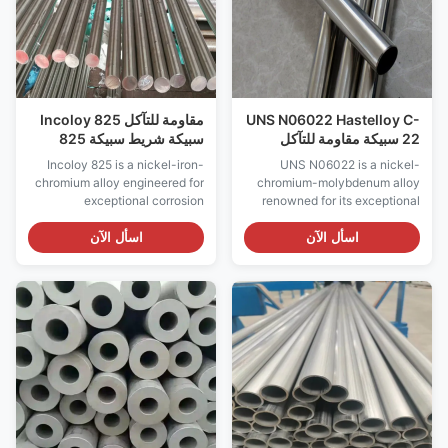
UNS N06022 Hastelloy C-
مقاومة للتآكل Incoloy 825
22 سبيكة مقاومة للتآكل
سبيكة شريط سبيكة 825
ASTM B622
UNS N08825 للمعالجة
Incoloy 825 is a nickel-iron-
UNS N06022 is a nickel-
الكيميائية
chromium alloy engineered for
chromium-molybdenum alloy
exceptional corrosion
renowned for its exceptional
resistance in a wide range of
resistance to both oxidizing
demanding environments. The
and reducing corrosive media.
اسأل الآن
اسأل الآن
chemical composition of this
With a higher chromium
nickel-based alloy, fortified
content than C-276, plus
with molybdenum, copper, and
controlled additions of
titanium, provides superior
tungsten, this alloy offers
performance against reducing
superior resistance to pitting,
acids like ...
crevice corrosion, and stress...