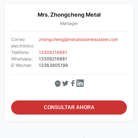
Mrs. Zhongcheng Metal
Manager
Correo
zhongcheng@metalsstainlesssteel.com
electrónico:
Teléfono:
13309216881
Whatsapp:
13309216881
El Wechat:
13363905196
CONSULTAR AHORA