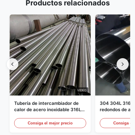
Productos relacionados
VIDEO
Tubería de intercambiador de
304 304L 316 3
calor de acero inoxidable 316L
redondos de ace
904L | Alta resistencia a la
laminados en ca
corrosión
Consiga el mejor precio
Consiga el 