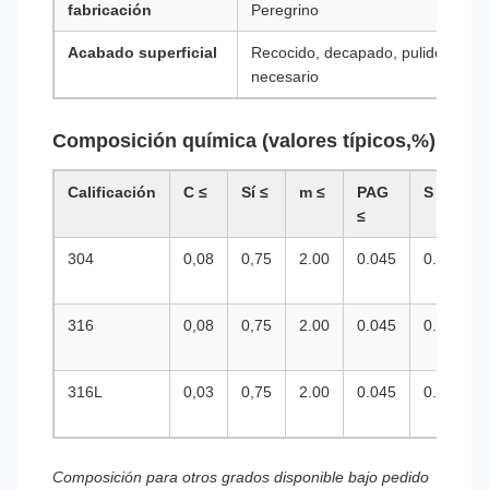
fabricación
Peregrino
Acabado superficial
Recocido, decapado, pulido, recoc
necesario
Composición química (valores típicos,%)
Calificación
C ≤
Sí ≤
m ≤
PAG
S ≤
≤
304
0,08
0,75
2.00
0.045
0.030
316
0,08
0,75
2.00
0.045
0.030
316L
0,03
0,75
2.00
0.045
0.030
Composición para otros grados disponible bajo pedido