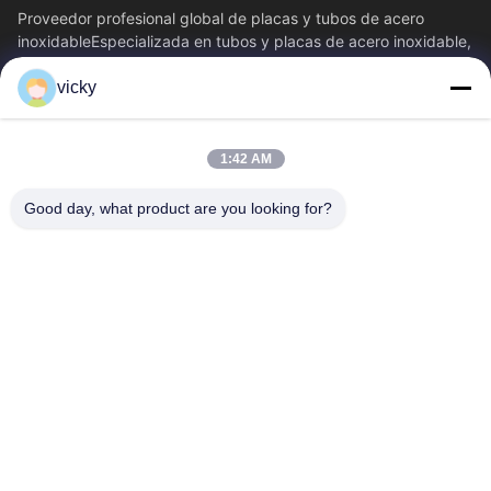
Proveedor profesional global de placas y tubos de acero
inoxidableEspecializada en tubos y placas de acero inoxidable,
brinda una solución de...
vicky
Vínculos Rápidos
Inicio
Productos
1:42 AM
Sobre Nosotros
Visita A La Fábrica
Control De Calidad
Contacto
Good day, what product are you looking for?
Noticias
Todos Los Casos
Blog
Éntrenos En Contacto Con
Yin-86-13309215766
8613309215766
zhongcheng@metalsstainlesssteel.com