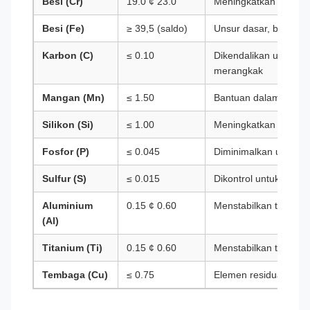
Besi (Cr)
19.0 ¢ 23.0
Meningkatkan resisten
Besi (Fe)
≥ 39,5 (saldo)
Unsur dasar, biaya sa
Karbon (C)
≤ 0.10
Dikendalikan untuk m
merangkak
Mangan (Mn)
≤ 1.50
Bantuan dalam kerja
Silikon (Si)
≤ 1.00
Meningkatkan ketahan
Fosfor (P)
≤ 0.045
Diminimalkan untuk 
Sulfur (S)
≤ 0.015
Dikontrol untuk kerja
Aluminium
0.15 ¢ 0.60
Menstabilkan terhada
(Al)
Titanium (Ti)
0.15 ¢ 0.60
Menstabilkan terhada
Tembaga (Cu)
≤ 0.75
Elemen residual