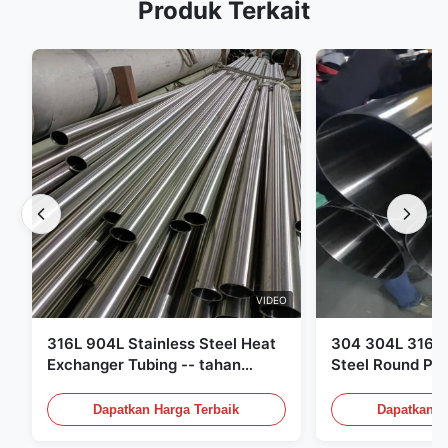
Produk Terkait
VIDEO
316L 904L Stainless Steel Heat
304 304L 316 3
Exchanger Tubing -- tahan
Steel Round Pip
korosi tinggi
sampai XXS Hot
Steel Tubing
Dapatkan Harga Terbaik
Dapatkan H