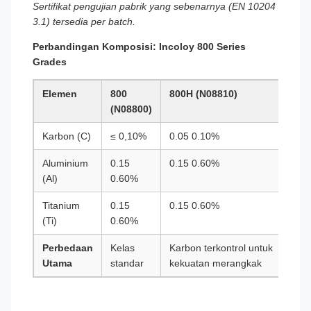
Sertifikat pengujian pabrik yang sebenarnya (EN 10204
3.1) tersedia per batch.
Perbandingan Komposisi: Incoloy 800 Series
Grades
Elemen
800
800H (N08810)
80
(N08800)
Karbon (C)
≤ 0,10%
0.05 0.10%
0.
Aluminium
0.15
0.15 0.60%
0.
(Al)
0.60%
Titanium
0.15
0.15 0.60%
0.
(Ti)
0.60%
Perbedaan
Kelas
Karbon terkontrol untuk
Ti/
Utama
standar
kekuatan merangkak
ret