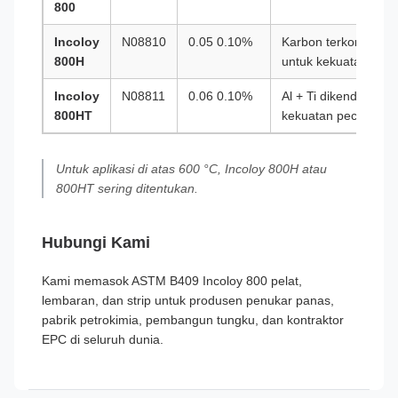
800
Incoloy
N08810
0.05 0.10%
Karbon terkontrol + 
800H
untuk kekuatan mera
Incoloy
N08811
0.06 0.10%
Al + Ti dikendalikan 
800HT
kekuatan pecah me
Untuk aplikasi di atas 600 °C, Incoloy 800H atau
800HT sering ditentukan.
Hubungi Kami
Kami memasok ASTM B409 Incoloy 800 pelat,
lembaran, dan strip untuk produsen penukar panas,
pabrik petrokimia, pembangun tungku, dan kontraktor
EPC di seluruh dunia.