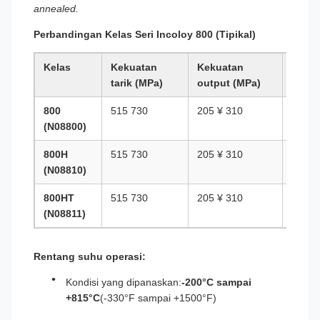
annealed.
Perbandingan Kelas Seri Incoloy 800 (Tipikal)
Kelas
Kekuatan
Kekuatan
Perpa
tarik (MPa)
output (MPa)
(%)
800
515 730
205 ¥ 310
45 ¢ 
(N08800)
800H
515 730
205 ¥ 310
45 ¢ 
(N08810)
800HT
515 730
205 ¥ 310
45 ¢ 
(N08811)
Rentang suhu operasi:
Kondisi yang dipanaskan:
-200°C sampai
+815°C
(-330°F sampai +1500°F)