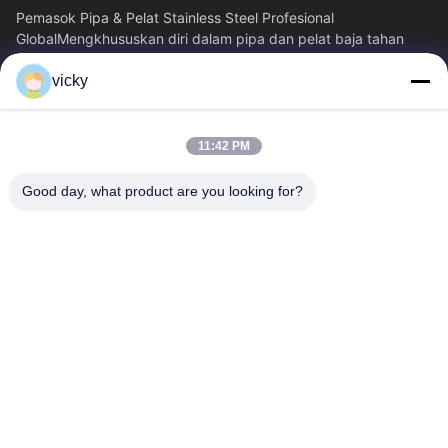
Pemasok Pipa & Pelat Stainless Steel Profesional
GlobalMengkhususkan diri dalam pipa dan pelat baja tahan
karat, memberikan solusi pasokan terpadu...
vicky
Tautan Cepat
Rumah
Produk
11:42 PM
Tentang Kita
Wisata Pabrik
Kontrol Kualitas
Hubungi Kami
Good day, what product are you looking for?
Berita
Semua Kasus
Blog
Hubungi Kami
Yin-86-13309215766
8613309215766
zhongcheng@metalsstainlesssteel.com