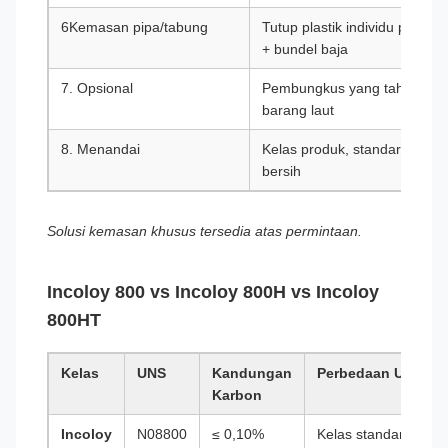
6Kemasan pipa/tabung
Tutup plastik individu pada 
+ bundel baja
7. Opsional
Pembungkus yang tahan air d
barang laut
8. Menandai
Kelas produk, standar, dimen
bersih
Solusi kemasan khusus tersedia atas permintaan.
Incoloy 800 vs Incoloy 800H vs Incoloy
800HT
Kelas
UNS
Kandungan
Perbedaan Utama
Karbon
Incoloy
N08800
≤ 0,10%
Kelas standar ️ tuj