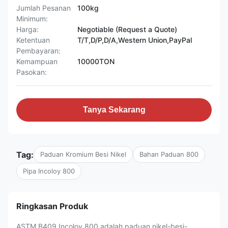
Jumlah Pesanan
100kg
Minimum:
Harga:
Negotiable (Request a Quote)
Ketentuan
T/T,D/P,D/A,Western Union,PayPal
Pembayaran:
Kemampuan
10000TON
Pasokan:
Tanya Sekarang
Tag:
Paduan Kromium Besi Nikel
Bahan Paduan 800
Pipa Incoloy 800
Ringkasan Produk
ASTM B409 Incoloy 800 adalah paduan nikel-besi-