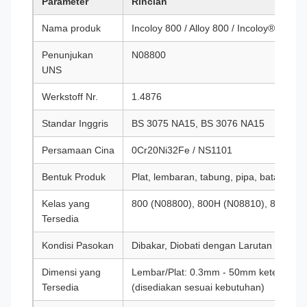
Parameter
Rincian
Nama produk
Incoloy 800 / Alloy 800 / Incoloy® 800
Penunjukan
N08800
UNS
Werkstoff Nr.
1.4876
Standar Inggris
BS 3075 NA15, BS 3076 NA15
Persamaan Cina
0Cr20Ni32Fe / NS1101
Bentuk Produk
Plat, lembaran, tabung, pipa, batang, kaw
Kelas yang
800 (N08800), 800H (N08810), 800HT 
Tersedia
Kondisi Pasokan
Dibakar, Diobati dengan Larutan
Dimensi yang
Lembar/Plat: 0.3mm - 50mm ketebalan
Tersedia
(disediakan sesuai kebutuhan)