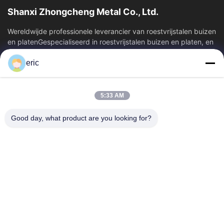
Shanxi Zhongcheng Metal Co., Ltd.
Wereldwijde professionele leverancier van roestvrijstalen buizen
en platenGespecialiseerd in roestvrijstalen buizen en platen, en
biedt een...
eric
Snelkoppelingen
Thuis
Producten
5:33 AM
Over Ons
Fabrieksreis
Kwaliteitscontrole
Contacteer Ons
Good day, what product are you looking for?
Nieuws
Alle Gevallen
Blog
Contacteer Ons
Yin-86-13309215766
8613309215766
zhongcheng@metalsstainlesssteel.com