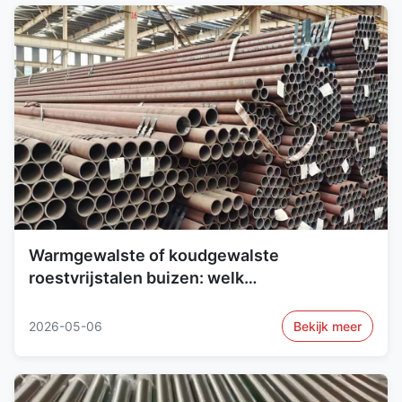
Warmgewalste of koudgewalste
roestvrijstalen buizen: welk
productieproces is geschikt voor uw
project?
2026-05-06
Bekijk meer