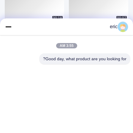
00:18
00:07
eric
Stainless Steel Pipes Supplier
Precision Stainless Steel Sheets &
Pipes – Global Supply Chain
June 11, 2026
June 11, 2026
3:55 AM
Good day, what product are you looking for?
00:15
00:18
Stainless Steel Pipes and Plates
Stainless Steel Sheets Global
Supplier
Supplier
June 11, 2026
June 11, 2026
عرض المزيد